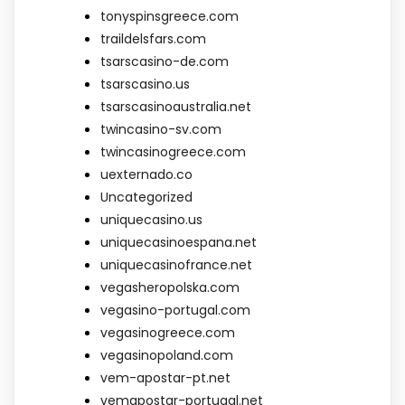
tonyspinsgreece.com
traildelsfars.com
tsarscasino-de.com
tsarscasino.us
tsarscasinoaustralia.net
twincasino-sv.com
twincasinogreece.com
uexternado.co
Uncategorized
uniquecasino.us
uniquecasinoespana.net
uniquecasinofrance.net
vegasheropolska.com
vegasino-portugal.com
vegasinogreece.com
vegasinopoland.com
vem-apostar-pt.net
vemapostar-portugal.net