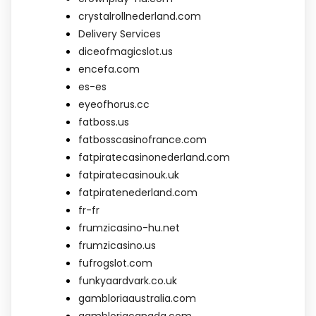
crystalrollnederland.com
Delivery Services
diceofmagicslot.us
encefa.com
es-es
eyeofhorus.cc
fatboss.us
fatbosscasinofrance.com
fatpiratecasinonederland.com
fatpiratecasinouk.uk
fatpiratenederland.com
fr-fr
frumzicasino-hu.net
frumzicasino.us
fufrogslot.com
funkyaardvark.co.uk
gambloriaaustralia.com
gambloriacanada.com