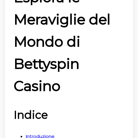
Meraviglie del
Mondo di
Bettyspin
Casino
Indice
Introduzione