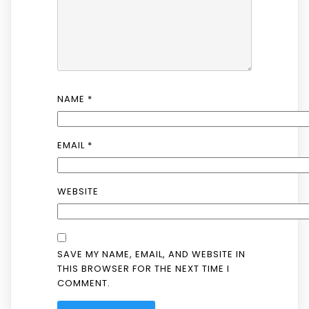
NAME
*
EMAIL
*
WEBSITE
SAVE MY NAME, EMAIL, AND WEBSITE IN
THIS BROWSER FOR THE NEXT TIME I
COMMENT.