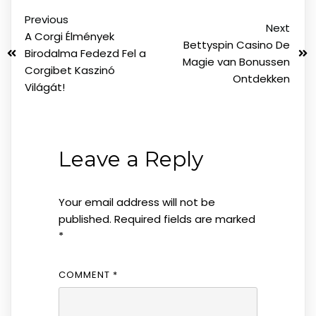
Previous
Next
A Corgi Élmények
Bettyspin Casino De
Birodalma Fedezd Fel a
Magie van Bonussen
Corgibet Kaszinó
Ontdekken
Világát!
Leave a Reply
Your email address will not be
published.
Required fields are marked
*
COMMENT
*