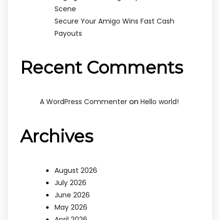
Scene
Secure Your Amigo Wins Fast Cash
Payouts
Recent Comments
on
A WordPress Commenter
Hello world!
Archives
August 2026
July 2026
June 2026
May 2026
April 2026