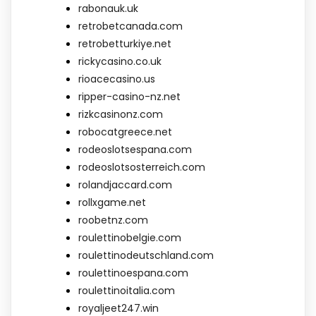
rabonauk.uk
retrobetcanada.com
retrobetturkiye.net
rickycasino.co.uk
rioacecasino.us
ripper-casino-nz.net
rizkcasinonz.com
robocatgreece.net
rodeoslotsespana.com
rodeoslotsosterreich.com
rolandjaccard.com
rollxgame.net
roobetnz.com
roulettinobelgie.com
roulettinodeutschland.com
roulettinoespana.com
roulettinoitalia.com
royaljeet247.win