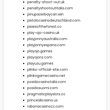
penalty-shoot-out.uk
penaltyshootoutitalia.com
pinupazerbaycan.win
pistolocasinodeutschland.com
pixiesoftheforest.cc
play-ojo-casino.uk
playjonnyaustralia.com
playjonnyespana.com
playojo.games
playojonz.com
playuzu.games
plinko-official-site.com
plinkogamecasino.net
posidocasinotalia.com
posidosuomi.com
pragmaticplayslots.cc
princealicasino.us
rabonacasinocz.com