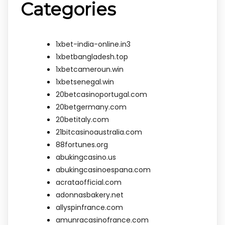
Categories
1xbet-india-online.in3
1xbetbangladesh.top
1xbetcameroun.win
1xbetsenegal.win
20betcasinoportugal.com
20betgermany.com
20betitaly.com
21bitcasinoaustralia.com
88fortunes.org
abukingcasino.us
abukingcasinoespana.com
acrataofficial.com
adonnasbakery.net
allyspinfrance.com
amunracasinofrance.com