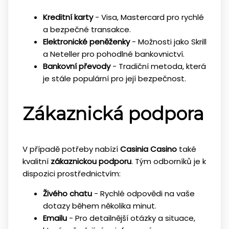
Kreditní karty
- Visa, Mastercard pro rychlé
a bezpečné transakce.
Elektronické peněženky
- Možnosti jako Skrill
a Neteller pro pohodlné bankovnictví.
Bankovní převody
- Tradiční metoda, která
je stále populární pro její bezpečnost.
Zákaznická podpora
V případě potřeby nabízí
Casinia Casino
také
kvalitní
zákaznickou podporu
. Tým odborníků je k
dispozici prostřednictvím:
Živého chatu
- Rychlé odpovědi na vaše
dotazy během několika minut.
Emailu
- Pro detailnější otázky a situace,