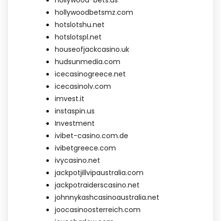
hollywood-bets.us
hollywoodbetsmz.com
hotslotshu.net
hotslotspl.net
houseofjackcasino.uk
hudsunmedia.com
icecasinogreece.net
icecasinolv.com
imvest.it
instaspin.us
Investment
ivibet-casino.com.de
ivibetgreece.com
ivycasino.net
jackpotjillvipaustralia.com
jackpotraiderscasino.net
johnnykashcasinoaustralia.net
joocasinoosterreich.com