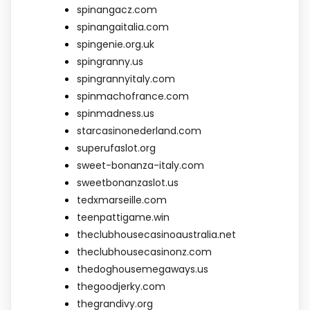
spinangacz.com
spinangaitalia.com
spingenie.org.uk
spingranny.us
spingrannyitaly.com
spinmachofrance.com
spinmadness.us
starcasinonederland.com
superufaslot.org
sweet-bonanza-italy.com
sweetbonanzaslot.us
tedxmarseille.com
teenpattigame.win
theclubhousecasinoaustralia.net
theclubhousecasinonz.com
thedoghousemegaways.us
thegoodjerky.com
thegrandivy.org