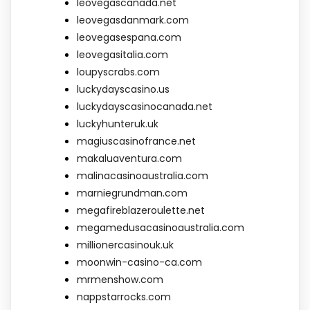
leovegascanada.net
leovegasdanmark.com
leovegasespana.com
leovegasitalia.com
loupyscrabs.com
luckydayscasino.us
luckydayscasinocanada.net
luckyhunteruk.uk
magiuscasinofrance.net
makaluaventura.com
malinacasinoaustralia.com
marniegrundman.com
megafireblazeroulette.net
megamedusacasinoaustralia.com
millionercasinouk.uk
moonwin-casino-ca.com
mrmenshow.com
nappstarrocks.com