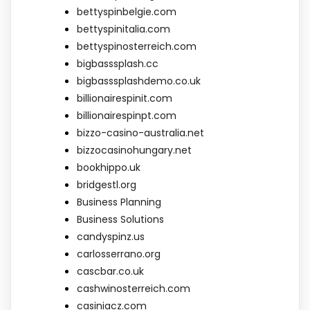
bettyspinbelgie.com
bettyspinitalia.com
bettyspinosterreich.com
bigbasssplash.cc
bigbasssplashdemo.co.uk
billionairespinit.com
billionairespinpt.com
bizzo-casino-australia.net
bizzocasinohungary.net
bookhippo.uk
bridgestl.org
Business Planning
Business Solutions
candyspinz.us
carlosserrano.org
cascbar.co.uk
cashwinosterreich.com
casiniacz.com