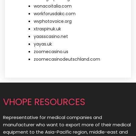
wonacoitalia.com
workforusdakc.com
wvphotovoice.org
xtraspinuk.uk
yaasscasino.net
yayas.uk
zoomecasino.us
zoomecasinodeutschland.com
VHOPE RESOURCES
Representative for medical companies and
manufacturer who want to export more of their medical
equipment to the Asia-Pacific region, middle-east and