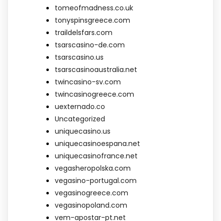
tomeofmadness.co.uk
tonyspinsgreece.com
traildelsfars.com
tsarscasino-de.com
tsarscasino.us
tsarscasinoaustralia.net
twincasino-sv.com
twincasinogreece.com
uexternado.co
Uncategorized
uniquecasino.us
uniquecasinoespana.net
uniquecasinofrance.net
vegasheropolska.com
vegasino-portugal.com
vegasinogreece.com
vegasinopoland.com
vem-apostar-pt.net