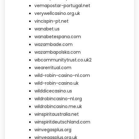
vemapostar-portugal.net
verywellcasino.org.uk
vincispin-pt.net
wanabet.us
wanabetespana.com
wazambade.com
wazambapolska.com
wbcommunitytrust.co.uk2
wearerritual.com
wild-robin-casino-nl.com
wild-robin-casino.uk
wilddicecasino.us
wildrobincasino-nl.org
wildrobincasino.me.uk
winspiritaustralia.net
winspiritdeutschland.com
winvegasplus.org
winvegasplus.org.uk