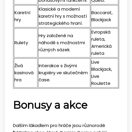
bonusovými funkcemi.
Quest
Klasické a moderní
Karetní
Baccarat,
karetní hry s možností
hry
Blackjack
strategického hraní.
Evropská
Hry založené na
ruleta,
Rulety
náhodě s možnostmi
Americká
různých sázek.
ruleta
Live
Živá
Interakce s živými
Blackjack,
kasinová
krupiéry ve skutečném
Live
hra
čase.
Roulette
Bonusy a akce
Dalším lákadlem pro hráče jsou různorodé