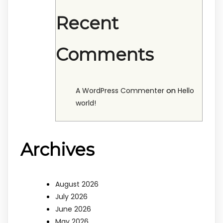
Recent
Comments
on
A WordPress Commenter
Hello
world!
Archives
August 2026
July 2026
June 2026
May 2026