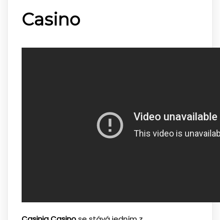
Casino
Casinia Casino
se stává jedním z