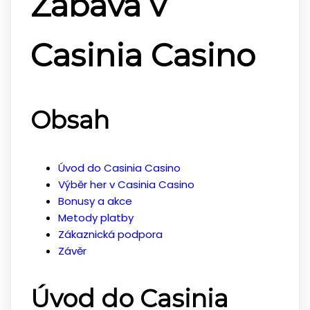
Zábava v
Casinia Casino
Obsah
Úvod do Casinia Casino
Výběr her v Casinia Casino
Bonusy a akce
Metody platby
Zákaznická podpora
Závěr
Úvod do Casinia