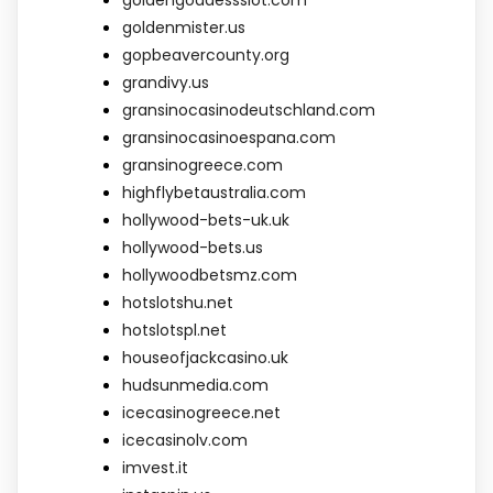
goldenmister.us
gopbeavercounty.org
grandivy.us
gransinocasinodeutschland.com
gransinocasinoespana.com
gransinogreece.com
highflybetaustralia.com
hollywood-bets-uk.uk
hollywood-bets.us
hollywoodbetsmz.com
hotslotshu.net
hotslotspl.net
houseofjackcasino.uk
hudsunmedia.com
icecasinogreece.net
icecasinolv.com
imvest.it