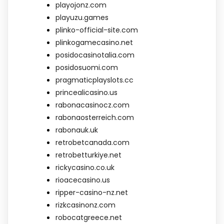
playojonz.com
playuzu.games
plinko-official-site.com
plinkogamecasino.net
posidocasinotalia.com
posidosuomi.com
pragmaticplayslots.cc
princealicasino.us
rabonacasinocz.com
rabonaosterreich.com
rabonauk.uk
retrobetcanada.com
retrobetturkiye.net
rickycasino.co.uk
rioacecasino.us
ripper-casino-nz.net
rizkcasinonz.com
robocatgreece.net