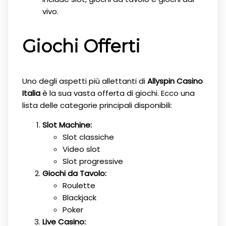
vivo.
Giochi Offerti
Uno degli aspetti più allettanti di
Allyspin Casino
Italia
è la sua vasta offerta di giochi. Ecco una
lista delle categorie principali disponibili:
Slot Machine:
Slot classiche
Video slot
Slot progressive
Giochi da Tavolo:
Roulette
Blackjack
Poker
Live Casino: