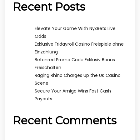
Recent Posts
Elevate Your Game With NyxBets Live
Odds
Exklusive Fridayroll Casino Freispiele ohne
Einzahlung
Betonred Promo Code Exklusiv Bonus
Freischalten
Raging Rhino Charges Up the UK Casino
Scene
Secure Your Amigo Wins Fast Cash
Payouts
Recent Comments