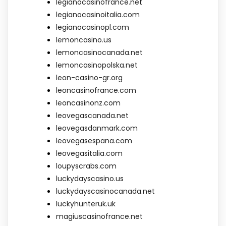
legianocasinofrance.net
legianocasinoitalia.com
legianocasinopl.com
lemoncasino.us
lemoncasinocanada.net
lemoncasinopolska.net
leon-casino-gr.org
leoncasinofrance.com
leoncasinonz.com
leovegascanada.net
leovegasdanmark.com
leovegasespana.com
leovegasitalia.com
loupyscrabs.com
luckydayscasino.us
luckydayscasinocanada.net
luckyhunteruk.uk
magiuscasinofrance.net