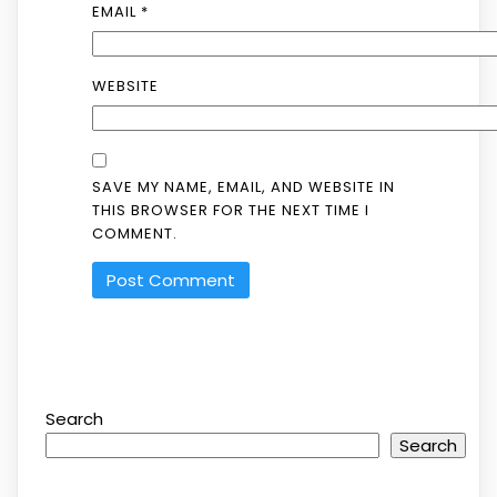
EMAIL
*
WEBSITE
SAVE MY NAME, EMAIL, AND WEBSITE IN
THIS BROWSER FOR THE NEXT TIME I
COMMENT.
Search
Search