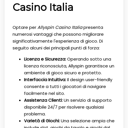
Casino Italia
Optare per
Allyspin Casino Italia
presenta
numerosi vantaggi che possono migliorare
significativamente l'esperienza di gioco. Di
seguito alcuni dei principali punti di forza:
Licenza e Sicurezza:
Operando sotto una
licenza riconosciuta, Allyspin garantisce un
ambiente di gioco sicuro e protetto.
Interfaccia Intuitiva:
Il design user-friendly
consente a tutti i giocatori di navigare
facilmente nel sito.
Assistenza Clienti:
Un servizio di supporto
disponibile 24/7 per risolvere qualsiasi
problema.
Varietà di Giochi:
Una selezione ampia che
include slot, giochi da tavolo e giochi dal