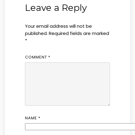
Leave a Reply
Your email address will not be
published.
Required fields are marked
*
COMMENT
*
NAME
*