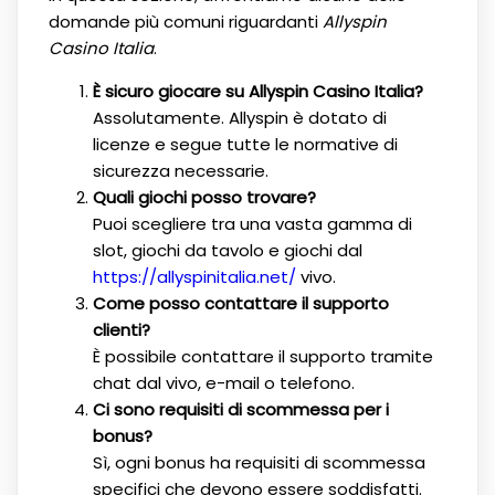
domande più comuni riguardanti
Allyspin
Casino Italia
.
È sicuro giocare su Allyspin Casino Italia?
Assolutamente. Allyspin è dotato di
licenze e segue tutte le normative di
sicurezza necessarie.
Quali giochi posso trovare?
Puoi scegliere tra una vasta gamma di
slot, giochi da tavolo e giochi dal
https://allyspinitalia.net/
vivo.
Come posso contattare il supporto
clienti?
È possibile contattare il supporto tramite
chat dal vivo, e-mail o telefono.
Ci sono requisiti di scommessa per i
bonus?
Sì, ogni bonus ha requisiti di scommessa
specifici che devono essere soddisfatti.