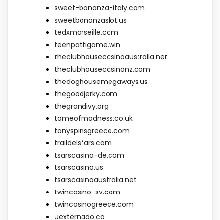
sweet-bonanza-italy.com
sweetbonanzaslot.us
tedxmarseille.com
teenpattigame.win
theclubhousecasinoaustralia.net
theclubhousecasinonz.com
thedoghousemegaways.us
thegoodjerky.com
thegrandivy.org
tomeofmadness.co.uk
tonyspinsgreece.com
traildelsfars.com
tsarscasino-de.com
tsarscasino.us
tsarscasinoaustralia.net
twincasino-sv.com
twincasinogreece.com
uexternado.co