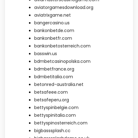
aviatorgamesdownload.org
aviatrixgame.net
bangercasino.us
bankonbetde.com
bankonbetfr.com
bankonbetosterreich.com
basswin.us
bdmbetcasinopolska.com
bdmbetfrance.org
bdmbetitalia.com
betonred-australia.net
betsafeee.com
betsafeperu.org
bettyspinbelgie.com
bettyspinitalia.com
bettyspinosterreich.com
bigbasssplash.cc