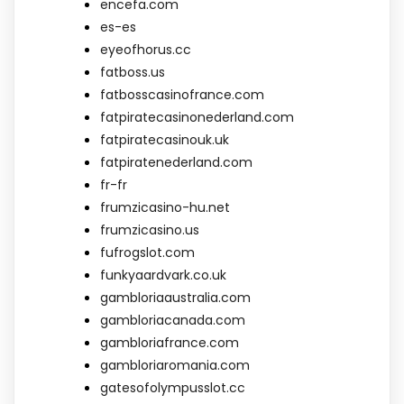
encefa.com
es-es
eyeofhorus.cc
fatboss.us
fatbosscasinofrance.com
fatpiratecasinonederland.com
fatpiratecasinouk.uk
fatpiratenederland.com
fr-fr
frumzicasino-hu.net
frumzicasino.us
fufrogslot.com
funkyaardvark.co.uk
gambloriaaustralia.com
gambloriacanada.com
gambloriafrance.com
gambloriaromania.com
gatesofolympusslot.cc