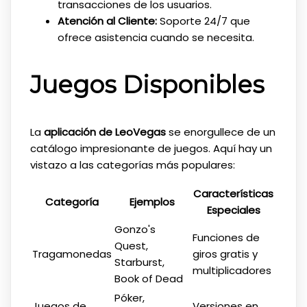
transacciones de los usuarios.
Atención al Cliente:
Soporte 24/7 que
ofrece asistencia cuando se necesita.
Juegos Disponibles
La
aplicación de LeoVegas
se enorgullece de un
catálogo impresionante de juegos. Aquí hay un
vistazo a las categorías más populares:
Características
Categoría
Ejemplos
Especiales
Gonzo's
Funciones de
Quest,
Tragamonedas
giros gratis y
Starburst,
multiplicadores
Book of Dead
Póker,
Juegos de
Versiones en