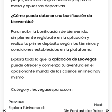
mesa y apuestas deportivas.
¿Cómo puedo obtener una bonificación de
bienvenida?
Para recibir la bonificación de bienvenida,
simplemente regístrate en la aplicación y
realiza tu primer depósito según los términos y
condiciones establecidos en la plataforma.
Explora todo lo que la
aplicación de LeoVegas
puede ofrecer y comienza tu aventura en el
apasionante mundo de los casinos en línea hoy
mismo.
Category :
leovegasespana.com
Previous
Next
Esplora l’Universo di
Din Fantastiske Rejse