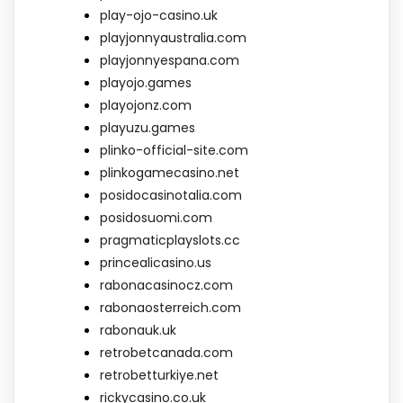
play-ojo-casino.uk
playjonnyaustralia.com
playjonnyespana.com
playojo.games
playojonz.com
playuzu.games
plinko-official-site.com
plinkogamecasino.net
posidocasinotalia.com
posidosuomi.com
pragmaticplayslots.cc
princealicasino.us
rabonacasinocz.com
rabonaosterreich.com
rabonauk.uk
retrobetcanada.com
retrobetturkiye.net
rickycasino.co.uk