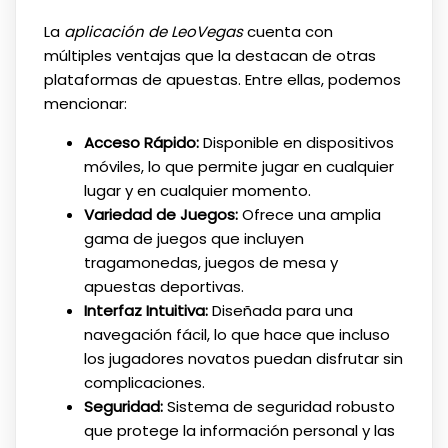
La
aplicación de LeoVegas
cuenta con
múltiples ventajas que la destacan de otras
plataformas de apuestas. Entre ellas, podemos
mencionar:
Acceso Rápido:
Disponible en dispositivos
móviles, lo que permite jugar en cualquier
lugar y en cualquier momento.
Variedad de Juegos:
Ofrece una amplia
gama de juegos que incluyen
tragamonedas, juegos de mesa y
apuestas deportivas.
Interfaz Intuitiva:
Diseñada para una
navegación fácil, lo que hace que incluso
los jugadores novatos puedan disfrutar sin
complicaciones.
Seguridad:
Sistema de seguridad robusto
que protege la información personal y las