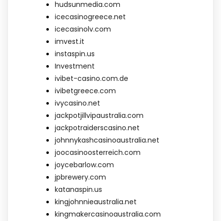
hudsunmedia.com
icecasinogreece.net
icecasinolv.com
imvest.it
instaspin.us
Investment
ivibet-casino.com.de
ivibetgreece.com
ivycasino.net
jackpotjillvipaustralia.com
jackpotraiderscasino.net
johnnykashcasinoaustralia.net
joocasinoosterreich.com
joycebarlow.com
jpbrewery.com
katanaspin.us
kingjohnnieaustralia.net
kingmakercasinoaustralia.com