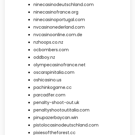
ninecasinodeutschland.com
ninecasinofrance.org
ninecasinoportugal.com
nvcasinonederland.com
nvcasinoonline.com.de
nzhoops.co.nz
ocbombers.com
oddboy.nz
olympecasinofrance.net
oscarspinitalia.com
oshicasino.us
pachinkogame.cc
parcadfer.com
penalty-shoot-out.uk
penaltyshootoutitalia.com
pinupazerbaycan.win
pistolocasinodeutschland.com
pixiesoftheforest.cc