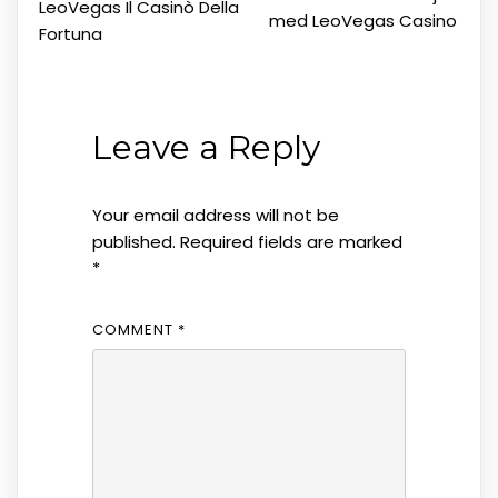
LeoVegas Il Casinò Della
med LeoVegas Casino
Fortuna
Leave a Reply
Your email address will not be
published.
Required fields are marked
*
COMMENT
*