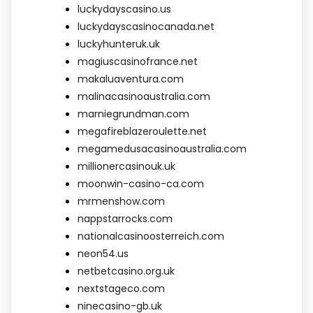
luckydayscasino.us
luckydayscasinocanada.net
luckyhunteruk.uk
magiuscasinofrance.net
makaluaventura.com
malinacasinoaustralia.com
marniegrundman.com
megafireblazeroulette.net
megamedusacasinoaustralia.com
millionercasinouk.uk
moonwin-casino-ca.com
mrmenshow.com
nappstarrocks.com
nationalcasinoosterreich.com
neon54.us
netbetcasino.org.uk
nextstageco.com
ninecasino-gb.uk