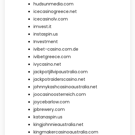
hudsunmedia.com
icecasinogreece.net
icecasinolv.com
imvest.it
instaspin.us
Investment
ivibet-casino.com.de
ivibetgreece.com
ivycasino.net
jackpotjillvipaustralia.com
jackpotraiderscasino.net
johnnykashcasinoaustralia.net
joocasinoosterreich.com
joycebarlow.com
jpbrewery.com
katanaspin.us
kingjohnnieaustralia.net
kingmakercasinoaustralia.com