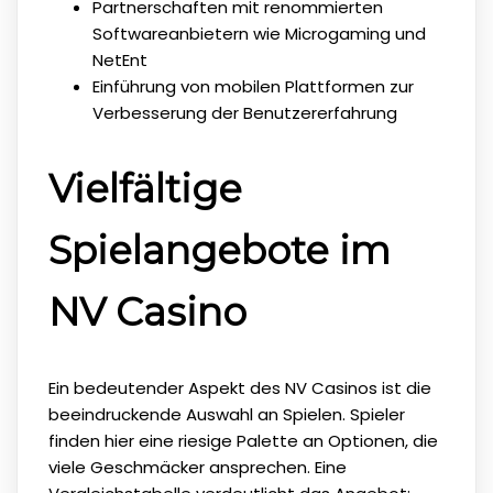
Partnerschaften mit renommierten
Softwareanbietern wie Microgaming und
NetEnt
Einführung von mobilen Plattformen zur
Verbesserung der Benutzererfahrung
Vielfältige
Spielangebote im
NV Casino
Ein bedeutender Aspekt des NV Casinos ist die
beeindruckende Auswahl an Spielen. Spieler
finden hier eine riesige Palette an Optionen, die
viele Geschmäcker ansprechen. Eine