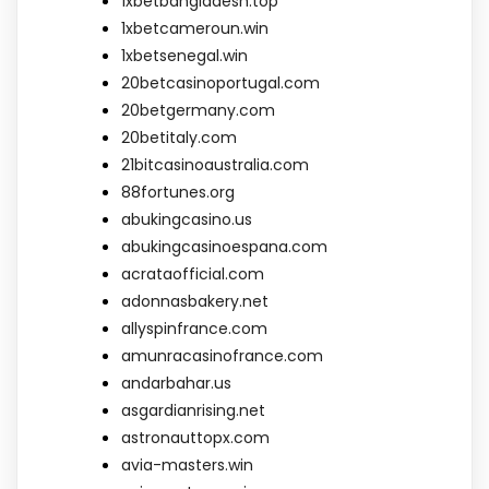
1xbetbangladesh.top
1xbetcameroun.win
1xbetsenegal.win
20betcasinoportugal.com
20betgermany.com
20betitaly.com
21bitcasinoaustralia.com
88fortunes.org
abukingcasino.us
abukingcasinoespana.com
acrataofficial.com
adonnasbakery.net
allyspinfrance.com
amunracasinofrance.com
andarbahar.us
asgardianrising.net
astronauttopx.com
avia-masters.win