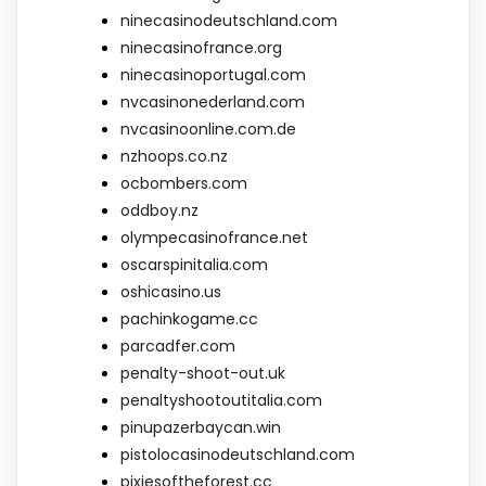
ninecasinodeutschland.com
ninecasinofrance.org
ninecasinoportugal.com
nvcasinonederland.com
nvcasinoonline.com.de
nzhoops.co.nz
ocbombers.com
oddboy.nz
olympecasinofrance.net
oscarspinitalia.com
oshicasino.us
pachinkogame.cc
parcadfer.com
penalty-shoot-out.uk
penaltyshootoutitalia.com
pinupazerbaycan.win
pistolocasinodeutschland.com
pixiesoftheforest.cc