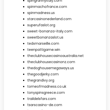
spingrannyitaly.com
spinmachofrance.com
spinmadness.us
starcasinonederland.com
superufaslot.org
sweet-bonanza-italy.com
sweetbonanzaslot.us
tedxmarseille.com
teenpattigame.win
theclubhousecasinoaustralia.net
theclubhousecasinonz.com
thedoghousemegaways.us
thegoodjerky.com
thegrandivy.org
tomeofmadness.co.uk
tonyspinsgreece.com
traildelsfars.com
tsarscasino-de.com