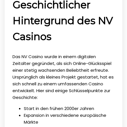
Geschichtlicher
Hintergrund des NV
Casinos
Das NV Casino wurde in einem digitalen
Zeitalter gegründet, als sich Online-Glücksspiel
einer stetig wachsenden Beliebtheit erfreute.
Ursprünglich als kleines Projekt gestartet, hat es
sich schnell zu einem umfassenden Casino
entwickelt. Hier sind einige Schlüsselpunkte zur
Geschichte:
Start in den frühen 2000er Jahren
Expansion in verschiedene europäische
Märkte