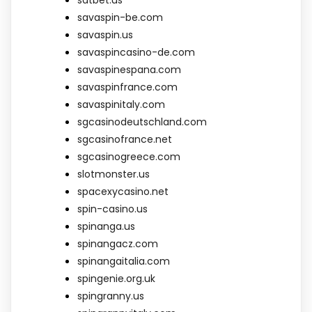
savaspin-be.com
savaspin.us
savaspincasino-de.com
savaspinespana.com
savaspinfrance.com
savaspinitaly.com
sgcasinodeutschland.com
sgcasinofrance.net
sgcasinogreece.com
slotmonster.us
spacexycasino.net
spin-casino.us
spinanga.us
spinangacz.com
spinangaitalia.com
spingenie.org.uk
spingranny.us