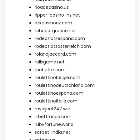
rioacecasino.us
ripper-casino-nz.net
rizkcasinonz.com
robocatgreece.net
rodeoslotsespana.com
rodeoslotsosterreich.com
rolandjaccard.com
rollxgame.net
roobetnz.com
roulettinobelgie.com
roulettinodeutschland.com
roulettinoespana.com
roulettinoitalia.com
royaljeet247.win
rtbetfrance.com
rubyfortune.world
satbet-india.net
satbet.us