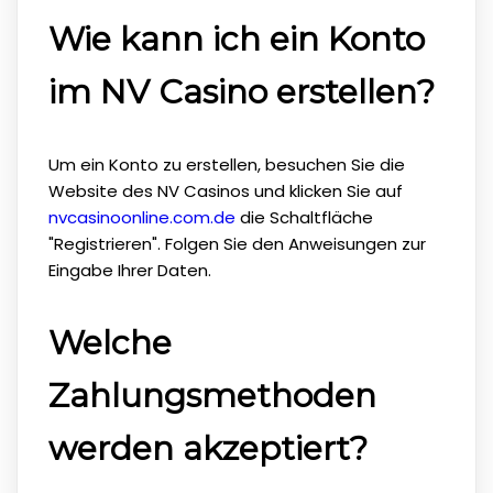
Wie kann ich ein Konto
im NV Casino erstellen?
Um ein Konto zu erstellen, besuchen Sie die
Website des NV Casinos und klicken Sie auf
nvcasinoonline.com.de
die Schaltfläche
"Registrieren". Folgen Sie den Anweisungen zur
Eingabe Ihrer Daten.
Welche
Zahlungsmethoden
werden akzeptiert?