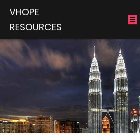
VHOPE
RESOURCES