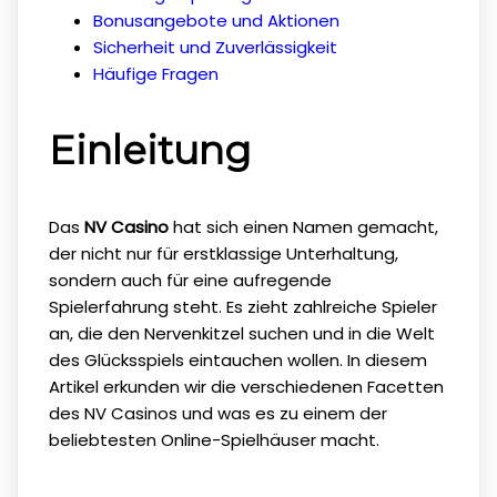
Bonusangebote und Aktionen
Sicherheit und Zuverlässigkeit
Häufige Fragen
Einleitung
Das
NV Casino
hat sich einen Namen gemacht,
der nicht nur für erstklassige Unterhaltung,
sondern auch für eine aufregende
Spielerfahrung steht. Es zieht zahlreiche Spieler
an, die den Nervenkitzel suchen und in die Welt
des Glücksspiels eintauchen wollen. In diesem
Artikel erkunden wir die verschiedenen Facetten
des NV Casinos und was es zu einem der
beliebtesten Online-Spielhäuser macht.