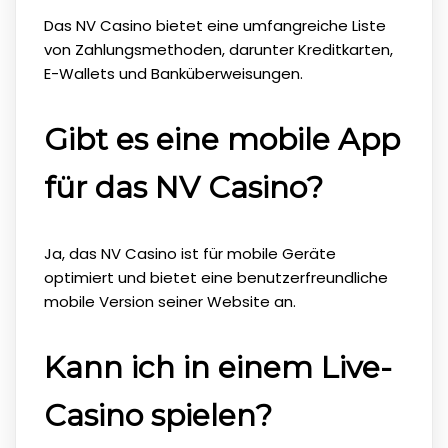
Das NV Casino bietet eine umfangreiche Liste
von Zahlungsmethoden, darunter Kreditkarten,
E-Wallets und Banküberweisungen.
Gibt es eine mobile App
für das NV Casino?
Ja, das NV Casino ist für mobile Geräte
optimiert und bietet eine benutzerfreundliche
mobile Version seiner Website an.
Kann ich in einem Live-
Casino spielen?