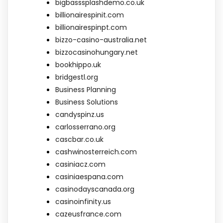
bigbasssplashdemo.co.uk
billionairespinit.com
billionairespinpt.com
bizzo-casino-australia.net
bizzocasinohungary.net
bookhippo.uk
bridgestl.org
Business Planning
Business Solutions
candyspinz.us
carlosserrano.org
cascbar.co.uk
cashwinosterreich.com
casiniacz.com
casiniaespana.com
casinodayscanada.org
casinoinfinity.us
cazeusfrance.com