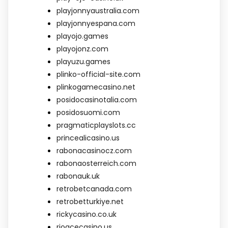
playjonnyaustralia.com
playjonnyespana.com
playojo.games
playojonz.com
playuzu.games
plinko-official-site.com
plinkogamecasino.net
posidocasinotalia.com
posidosuomi.com
pragmaticplayslots.cc
princealicasino.us
rabonacasinocz.com
rabonaosterreich.com
rabonauk.uk
retrobetcanada.com
retrobetturkiye.net
rickycasino.co.uk
rioacecasino.us