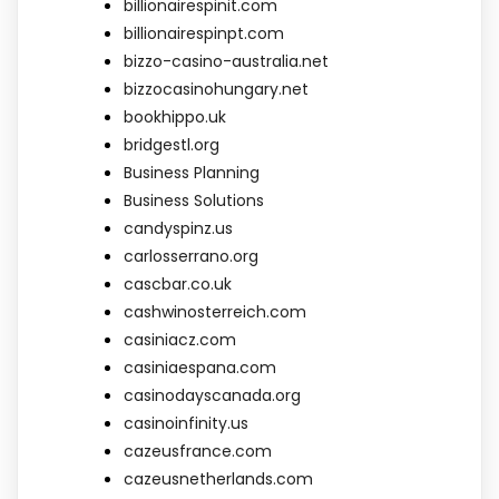
billionairespinit.com
billionairespinpt.com
bizzo-casino-australia.net
bizzocasinohungary.net
bookhippo.uk
bridgestl.org
Business Planning
Business Solutions
candyspinz.us
carlosserrano.org
cascbar.co.uk
cashwinosterreich.com
casiniacz.com
casiniaespana.com
casinodayscanada.org
casinoinfinity.us
cazeusfrance.com
cazeusnetherlands.com