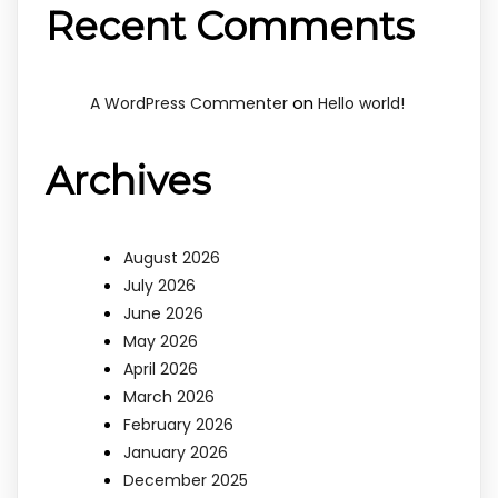
Recent Comments
on
A WordPress Commenter
Hello world!
Archives
August 2026
July 2026
June 2026
May 2026
April 2026
March 2026
February 2026
January 2026
December 2025