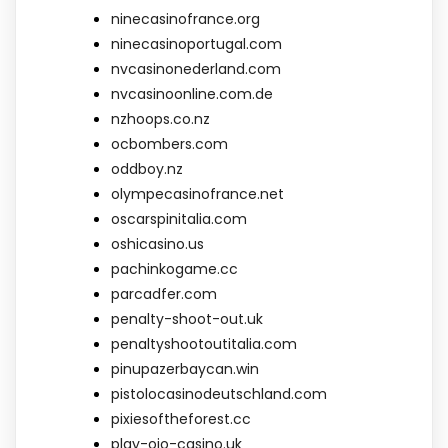
ninecasinofrance.org
ninecasinoportugal.com
nvcasinonederland.com
nvcasinoonline.com.de
nzhoops.co.nz
ocbombers.com
oddboy.nz
olympecasinofrance.net
oscarspinitalia.com
oshicasino.us
pachinkogame.cc
parcadfer.com
penalty-shoot-out.uk
penaltyshootoutitalia.com
pinupazerbaycan.win
pistolocasinodeutschland.com
pixiesoftheforest.cc
play-ojo-casino.uk