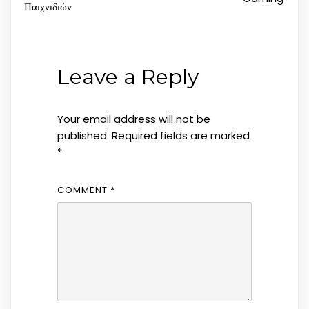
Παιχνιδιών
Leave a Reply
Your email address will not be
published.
Required fields are marked
*
COMMENT
*