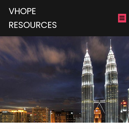
VHOPE
RESOURCES