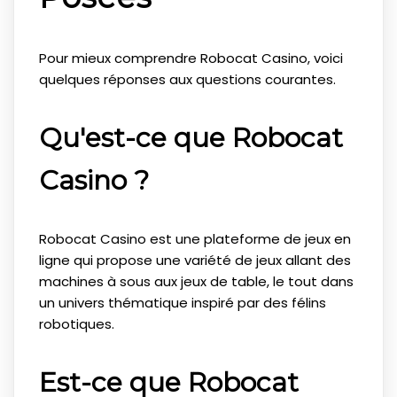
Pour mieux comprendre Robocat Casino, voici
quelques réponses aux questions courantes.
Qu'est-ce que Robocat
Casino ?
Robocat Casino est une plateforme de jeux en
ligne qui propose une variété de jeux allant des
machines à sous aux jeux de table, le tout dans
un univers thématique inspiré par des félins
robotiques.
Est-ce que Robocat