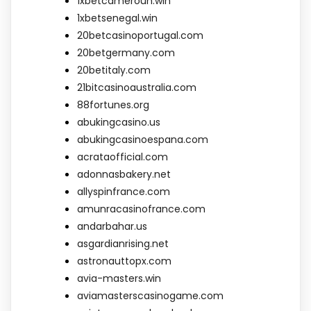
1xbetcameroun.win
1xbetsenegal.win
20betcasinoportugal.com
20betgermany.com
20betitaly.com
21bitcasinoaustralia.com
88fortunes.org
abukingcasino.us
abukingcasinoespana.com
acrataofficial.com
adonnasbakery.net
allyspinfrance.com
amunracasinofrance.com
andarbahar.us
asgardianrising.net
astronauttopx.com
avia-masters.win
aviamasterscasinogame.com