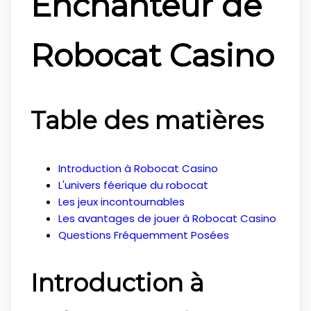
Enchanteur de
Robocat Casino
Table des matières
Introduction à Robocat Casino
L'univers féerique du robocat
Les jeux incontournables
Les avantages de jouer à Robocat Casino
Questions Fréquemment Posées
Introduction à