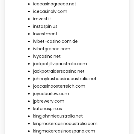
icecasinogreece.net
icecasinolv.com
imvest.it
instaspin.us
Investment
ivibet-casino.com.de
ivibetgreece.com
ivycasino.net
jackpotjillvipaustralia.com
jackpotraiderscasino.net
johnnykashcasinoaustralia.net
joocasinoosterreich.com
joycebarlow.com
jpbrewery.com
katanaspin.us
kingjohnnieaustralia.net
kingmakercasinoaustralia.com
kingmakercasinoespana.com