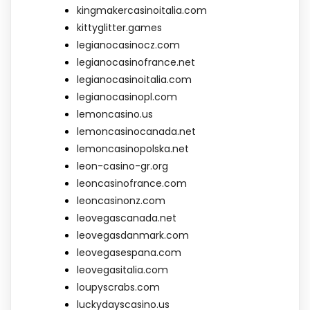
kingmakercasinoitalia.com
kittyglitter.games
legianocasinocz.com
legianocasinofrance.net
legianocasinoitalia.com
legianocasinopl.com
lemoncasino.us
lemoncasinocanada.net
lemoncasinopolska.net
leon-casino-gr.org
leoncasinofrance.com
leoncasinonz.com
leovegascanada.net
leovegasdanmark.com
leovegasespana.com
leovegasitalia.com
loupyscrabs.com
luckydayscasino.us