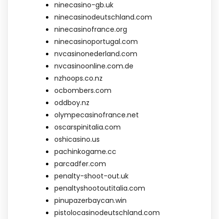
ninecasino-gb.uk
ninecasinodeutschland.com
ninecasinofrance.org
ninecasinoportugal.com
nvcasinonederland.com
nvcasinoonline.com.de
nzhoops.co.nz
ocbombers.com
oddboy.nz
olympecasinofrance.net
oscarspinitalia.com
oshicasino.us
pachinkogame.cc
parcadfer.com
penalty-shoot-out.uk
penaltyshootoutitalia.com
pinupazerbaycan.win
pistolocasinodeutschland.com