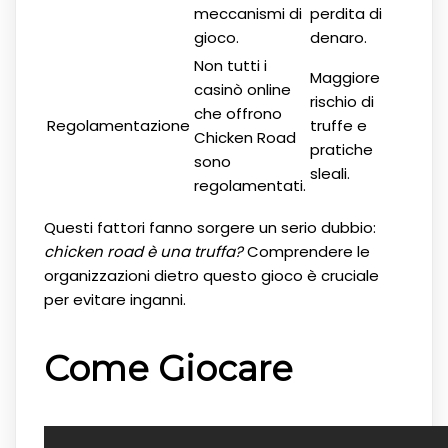
meccanismi di
perdita di
gioco.
denaro.
Non tutti i
Maggiore
casinò online
rischio di
che offrono
Regolamentazione
truffe e
Chicken Road
pratiche
sono
sleali.
regolamentati.
Questi fattori fanno sorgere un serio dubbio:
chicken road è una truffa?
Comprendere le
organizzazioni dietro questo gioco è cruciale
per evitare inganni.
Come Giocare