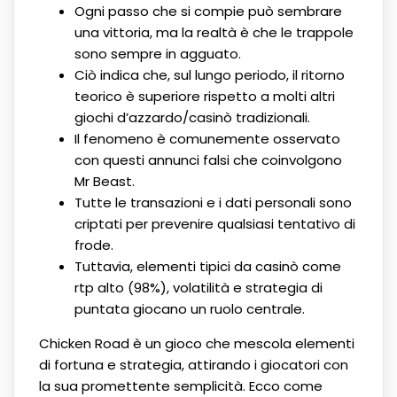
Ogni passo che si compie può sembrare
una vittoria, ma la realtà è che le trappole
sono sempre in agguato.
Ciò indica che, sul lungo periodo, il ritorno
teorico è superiore rispetto a molti altri
giochi d’azzardo/casinò tradizionali.
Il fenomeno è comunemente osservato
con questi annunci falsi che coinvolgono
Mr Beast.
Tutte le transazioni e i dati personali sono
criptati per prevenire qualsiasi tentativo di
frode.
Tuttavia, elementi tipici da casinò come
rtp alto (98%), volatilità e strategia di
puntata giocano un ruolo centrale.
Chicken Road è un gioco che mescola elementi
di fortuna e strategia, attirando i giocatori con
la sua promettente semplicità. Ecco come