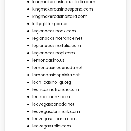
kingmakercasinoaustralia.com
kingmakercasinoespana.com
kingmakercasinoitalia.com
kittyglitter.games
legianocasinocz.com
legianocasinofrance.net
legianocasinoitalia.com
legianocasinopl.com
lemoncasino.us
lemoncasinocanada.net
lemoncasinopolska.net
leon-casino-gr.org
leoncasinofrance.com
leoncasinonz.com
leovegascanada.net
leovegasdanmark.com
leovegasespana.com
leovegasitalia.com