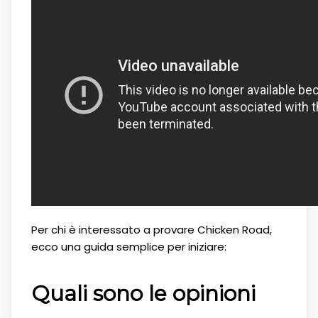
Per chi è interessato a provare Chicken Road,
ecco una guida semplice per iniziare:
Quali sono le opinioni