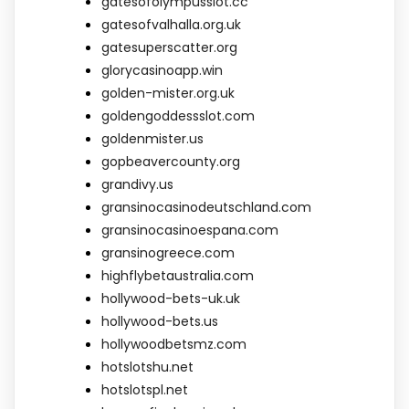
gatesofolympusslot.cc
gatesofvalhalla.org.uk
gatesuperscatter.org
glorycasinoapp.win
golden-mister.org.uk
goldengoddessslot.com
goldenmister.us
gopbeavercounty.org
grandivy.us
gransinocasinodeutschland.com
gransinocasinoespana.com
gransinogreece.com
highflybetaustralia.com
hollywood-bets-uk.uk
hollywood-bets.us
hollywoodbetsmz.com
hotslotshu.net
hotslotspl.net