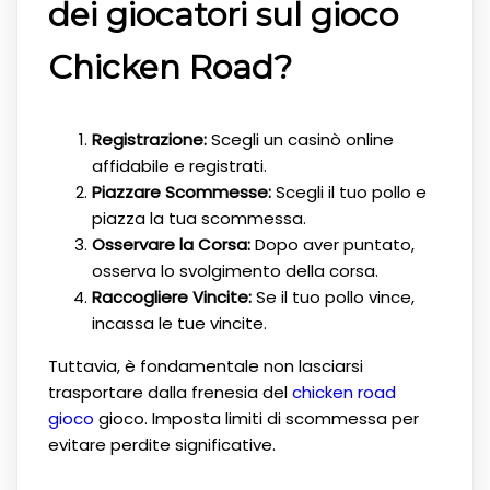
dei giocatori sul gioco
Chicken Road?
Registrazione:
Scegli un casinò online
affidabile e registrati.
Piazzare Scommesse:
Scegli il tuo pollo e
piazza la tua scommessa.
Osservare la Corsa:
Dopo aver puntato,
osserva lo svolgimento della corsa.
Raccogliere Vincite:
Se il tuo pollo vince,
incassa le tue vincite.
Tuttavia, è fondamentale non lasciarsi
trasportare dalla frenesia del
chicken road
gioco
gioco. Imposta limiti di scommessa per
evitare perdite significative.