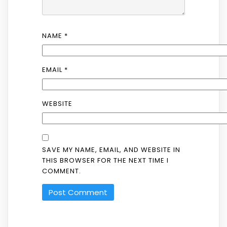
NAME
*
EMAIL
*
WEBSITE
SAVE MY NAME, EMAIL, AND WEBSITE IN
THIS BROWSER FOR THE NEXT TIME I
COMMENT.