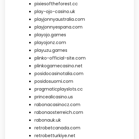
pixiesoftheforest.cc
play-ojo-casino.uk
playjonnyaustralia.com
playjonnyespana.com
playojo.games
playojonz.com
playuzu.games
plinko-official-site.com
plinkogamecasino.net
posidocasinotalia.com
posidosuomi.com
pragmaticplayslots.cc
princealicasino.us
rabonacasinocz.com
rabonaosterreich.com
rabonauk.uk
retrobetcanada.com
retrobetturkiye.net