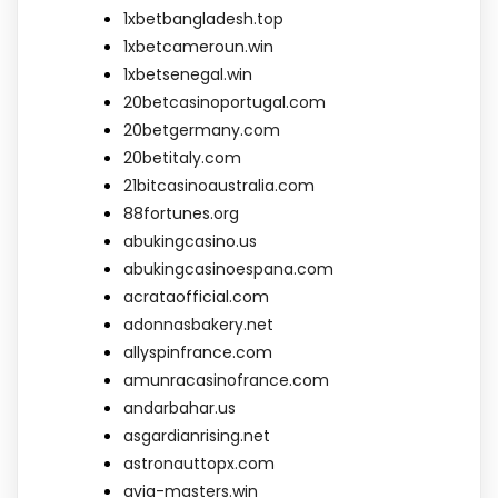
1xbetbangladesh.top
1xbetcameroun.win
1xbetsenegal.win
20betcasinoportugal.com
20betgermany.com
20betitaly.com
21bitcasinoaustralia.com
88fortunes.org
abukingcasino.us
abukingcasinoespana.com
acrataofficial.com
adonnasbakery.net
allyspinfrance.com
amunracasinofrance.com
andarbahar.us
asgardianrising.net
astronauttopx.com
avia-masters.win