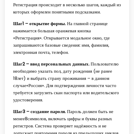
Регистрация происходит в несколько шагов, каждый из
которых оформлен понятными подсказками.
Шаг1 – открытие формы.
На главной странице
нажимается большая оранжевая кнопка
«Регистрация». Открывается модальное окно, где
запрашиваются базовые сведения: имя, фамилия,
электронная почта, телефон.
Шаг2 – ввод персональных данных.
Пользователю
необходимо указать пол, дату рождения (не ранее
18лет) и выбрать страну проживания – в данном
случае«Россия». Для подтверждения личности часто
требуется загрузить скан паспорта или водительского
удостоверения.
Шаг3 – создание пароля.
Пароль должен быть не
менее8символов, включать цифры и буквы разных
регистров. Система проверяет надёжность и не
допускает повторения пароля из предыдущих циклов.