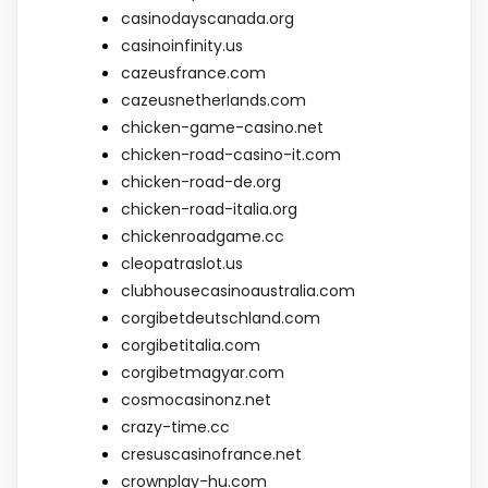
casinodayscanada.org
casinoinfinity.us
cazeusfrance.com
cazeusnetherlands.com
chicken-game-casino.net
chicken-road-casino-it.com
chicken-road-de.org
chicken-road-italia.org
chickenroadgame.cc
cleopatraslot.us
clubhousecasinoaustralia.com
corgibetdeutschland.com
corgibetitalia.com
corgibetmagyar.com
cosmocasinonz.net
crazy-time.cc
cresuscasinofrance.net
crownplay-hu.com