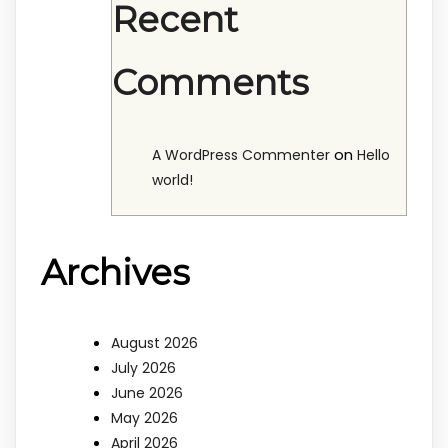
Recent
Comments
on
A WordPress Commenter
Hello
world!
Archives
August 2026
July 2026
June 2026
May 2026
April 2026