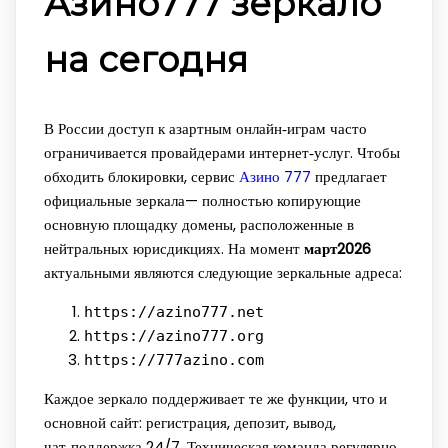
Азино777 зеркало
на сегодня
В России доступ к азартным онлайн‑играм часто
ограничивается провайдерами интернет‑услуг. Чтобы
обходить блокировки, сервис
Азино 777
предлагает
официальные зеркала— полностью копирующие
основную площадку домены, расположенные в
нейтральных юрисдикциях. На момент
март2026
актуальными являются следующие зеркальные адреса:
https://azino777.net
https://azino777.org
https://777azino.com
Каждое зеркало поддерживает те же функции, что и
основной сайт: регистрация, депозит, вывод,
чат‑поддержка 24/7. Техническая команда регулярно