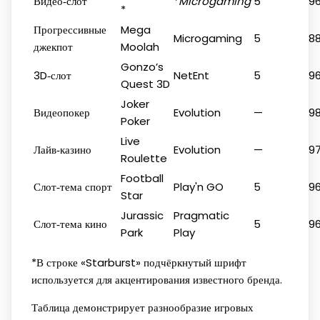
Видео‑слот
*
Microgaming
5
96
*
Прогрессивные
Mega
Microgaming
5
88
джекпот
Moolah
Gonzo’s
3D‑слот
NetEnt
5
96
Quest 3D
Joker
Видеопокер
Evolution
—
98
Poker
Live
Лайв‑казино
Evolution
—
97
Roulette
Football
Слот‑тема спорт
Play'n GO
5
96
Star
Jurassic
Pragmatic
Слот‑тема кино
5
96
Park
Play
*В строке «Starburst» подчёркнутый шрифт
используется для акцентирования известного бренда.
Таблица демонстрирует разнообразие игровых