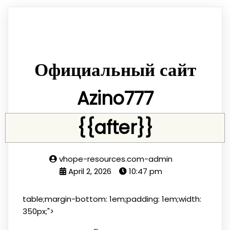
Официальный сайт
Azino777
{{after}}
vhope-resources.com-admin
April 2, 2026
10:47 pm
table;margin-bottom: 1em;padding: 1em;width:
350px;">