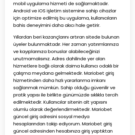
mobil uygulama hizmeti de sağlamaktadır.
Android ve iOS işletim sistemine sahip cihazlar
için optimize edilmiş bu uygulama, kullanıcıların
bahis deneyimini daha akıcı hale getirir.
Yıllardan beri kazançlarını artıran sitede bulunan
üyeler bulunmaktadır. Her zaman yatırımlarınıza
ve kayıplarınıza bonuslar alabileceğinizi
unutmamalısınız. Adres dahilinde yer alan
hizmetlere bağlı olarak daima kullanıcı odaklı bir
çalışma meydana gelmektedir. Mariobet giriş
hizmetinden daha hızlı yararlanma imkanı
sağlanmak mümkün. Sahip olduğu güvenilir ve
pratik yapısı ile birlikte günümüzde sıklıkla tercih
edilmektedir. Kullanıcılar sitenin alt yapısını
olumlu olarak değerlendirmektedir. Mariobet
güncel giriş adresini sosyal medya
hesaplarından takip ediyorum. Mariobet giriş
güncel adresinden hesabınıza giriş yaptıktan