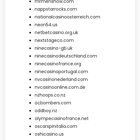
mrmenshow.com
nappstarrocks.com
nationalcasinoosterreich.com
neon54.us
netbetcasino.org.uk
nextstageco.com
ninecasino-gb.uk
ninecasinodeutschland.com
ninecasinofrance.org
ninecasinoportugal.com
nvcasinonederland.com
nvcasinoonline.com.de
nzhoops.co.nz
ocbombers.com
oddboy.nz
olympecasinofrance.net
oscarspinitalia.com
oshicasino.us