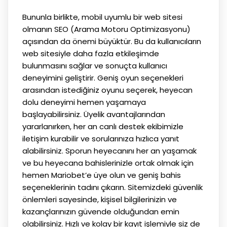
Bununla birlikte, mobil uyumlu bir web sitesi
olmanın SEO (Arama Motoru Optimizasyonu)
açısından da önemi büyüktür. Bu da kullanıcıların
web sitesiyle daha fazla etkileşimde
bulunmasını sağlar ve sonuçta kullanıcı
deneyimini geliştirir. Geniş oyun seçenekleri
arasından istediğiniz oyunu seçerek, heyecan
dolu deneyimi hemen yaşamaya
başlayabilirsiniz. Üyelik avantajlarından
yararlanırken, her an canlı destek ekibimizle
iletişim kurabilir ve sorularınıza hızlıca yanıt
alabilirsiniz. Sporun heyecanını her an yaşamak
ve bu heyecana bahislerinizle ortak olmak için
hemen Mariobet’e üye olun ve geniş bahis
seçeneklerinin tadını çıkarın. Sitemizdeki güvenlik
önlemleri sayesinde, kişisel bilgilerinizin ve
kazançlarınızın güvende olduğundan emin
olabilirsiniz. Hızlı ve kolay bir kayıt işlemiyle siz de