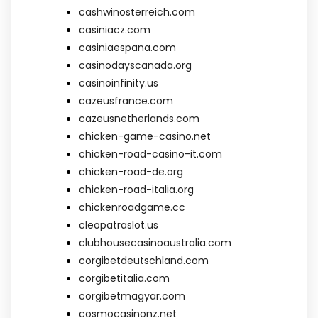
cashwinosterreich.com
casiniacz.com
casiniaespana.com
casinodayscanada.org
casinoinfinity.us
cazeusfrance.com
cazeusnetherlands.com
chicken-game-casino.net
chicken-road-casino-it.com
chicken-road-de.org
chicken-road-italia.org
chickenroadgame.cc
cleopatraslot.us
clubhousecasinoaustralia.com
corgibetdeutschland.com
corgibetitalia.com
corgibetmagyar.com
cosmocasinonz.net