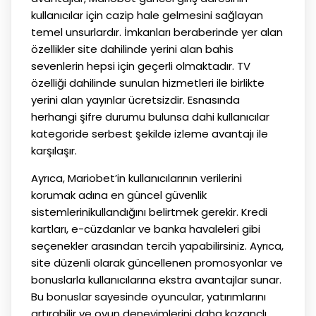
kullanıcılar için cazip hale gelmesini sağlayan
temel unsurlardır. İmkanları beraberinde yer alan
özellikler site dahilinde yerini alan bahis
sevenlerin hepsi için geçerli olmaktadır. TV
özelliği dahilinde sunulan hizmetleri ile birlikte
yerini alan yayınlar ücretsizdir. Esnasında
herhangi şifre durumu bulunsa dahi kullanıcılar
kategoride serbest şekilde izleme avantajı ile
karşılaşır.
Ayrıca, Mariobet’in kullanıcılarının verilerini
korumak adına en güncel güvenlik
sistemlerinikullandığını belirtmek gerekir. Kredi
kartları, e-cüzdanlar ve banka havaleleri gibi
seçenekler arasından tercih yapabilirsiniz. Ayrıca,
site düzenli olarak güncellenen promosyonlar ve
bonuslarla kullanıcılarına ekstra avantajlar sunar.
Bu bonuslar sayesinde oyuncular, yatırımlarını
artırabilir ve oyun deneyimlerini daha kazançlı