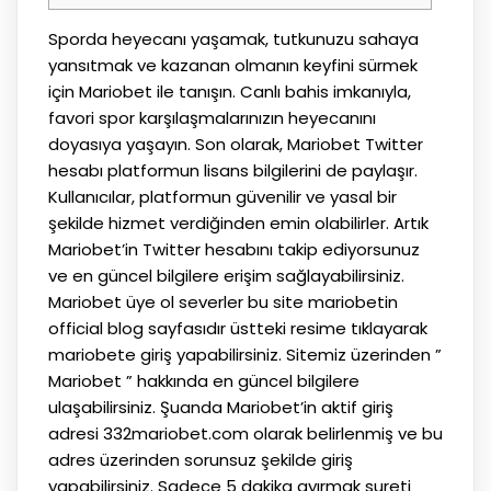
Sporda heyecanı yaşamak, tutkunuzu sahaya
yansıtmak ve kazanan olmanın keyfini sürmek
için Mariobet ile tanışın. Canlı bahis imkanıyla,
favori spor karşılaşmalarınızın heyecanını
doyasıya yaşayın. Son olarak, Mariobet Twitter
hesabı platformun lisans bilgilerini de paylaşır.
Kullanıcılar, platformun güvenilir ve yasal bir
şekilde hizmet verdiğinden emin olabilirler. Artık
Mariobet’in Twitter hesabını takip ediyorsunuz
ve en güncel bilgilere erişim sağlayabilirsiniz.
Mariobet üye ol severler bu site mariobetin
official blog sayfasıdır üstteki resime tıklayarak
mariobete giriş yapabilirsiniz. Sitemiz üzerinden ”
Mariobet ” hakkında en güncel bilgilere
ulaşabilirsiniz. Şuanda Mariobet’in aktif giriş
adresi 332mariobet.com olarak belirlenmiş ve bu
adres üzerinden sorunsuz şekilde giriş
yapabilirsiniz. Sadece 5 dakika ayırmak sureti