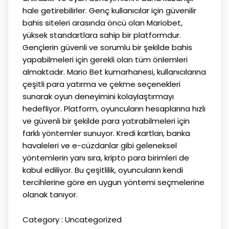
hale getirebilirler. Genç kullanıcılar için güvenilir
bahis siteleri arasında öncü olan Mariobet,
yüksek standartlara sahip bir platformdur.
Gençlerin güvenli ve sorumlu bir şekilde bahis
yapabilmeleri için gerekli olan tüm önlemleri
almaktadır. Mario Bet kumarhanesi, kullanıcılarına
çeşitli para yatırma ve çekme seçenekleri
sunarak oyun deneyimini kolaylaştırmayı
hedefliyor. Platform, oyuncuların hesaplarına hızlı
ve güvenli bir şekilde para yatırabilmeleri için
farklı yöntemler sunuyor. Kredi kartları, banka
havaleleri ve e-cüzdanlar gibi geleneksel
yöntemlerin yanı sıra, kripto para birimleri de
kabul ediliyor. Bu çeşitlilik, oyuncuların kendi
tercihlerine göre en uygun yöntemi seçmelerine
olanak tanıyor.
Category :
Uncategorized