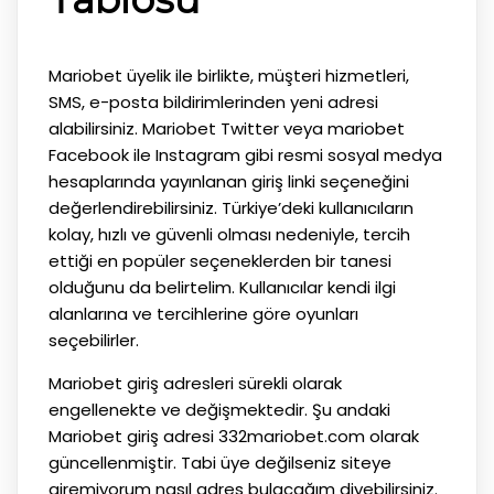
Mariobet üyelik ile birlikte, müşteri hizmetleri,
SMS, e-posta bildirimlerinden yeni adresi
alabilirsiniz. Mariobet Twitter veya mariobet
Facebook ile Instagram gibi resmi sosyal medya
hesaplarında yayınlanan giriş linki seçeneğini
değerlendirebilirsiniz. Türkiye’deki kullanıcıların
kolay, hızlı ve güvenli olması nedeniyle, tercih
ettiği en popüler seçeneklerden bir tanesi
olduğunu da belirtelim. Kullanıcılar kendi ilgi
alanlarına ve tercihlerine göre oyunları
seçebilirler.
Mariobet giriş adresleri sürekli olarak
engellenekte ve değişmektedir. Şu andaki
Mariobet giriş adresi 332mariobet.com olarak
güncellenmiştir. Tabi üye değilseniz siteye
giremiyorum nasıl adres bulacağım diyebilirsiniz.