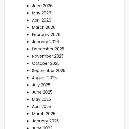
June 2026
May 2026
April 2026
March 2026
February 2026
January 2026
December 2025
November 2025
October 2025
September 2025
August 2025
July 2025
June 2025
May 2025
April 2025
March 2025
January 2025
June 2023