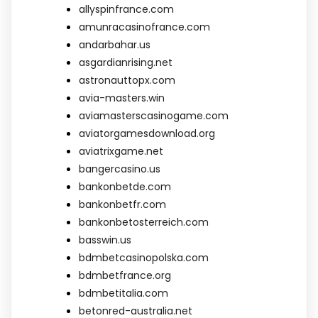
allyspinfrance.com
amunracasinofrance.com
andarbahar.us
asgardianrising.net
astronauttopx.com
avia-masters.win
aviamasterscasinogame.com
aviatorgamesdownload.org
aviatrixgame.net
bangercasino.us
bankonbetde.com
bankonbetfr.com
bankonbetosterreich.com
basswin.us
bdmbetcasinopolska.com
bdmbetfrance.org
bdmbetitalia.com
betonred-australia.net