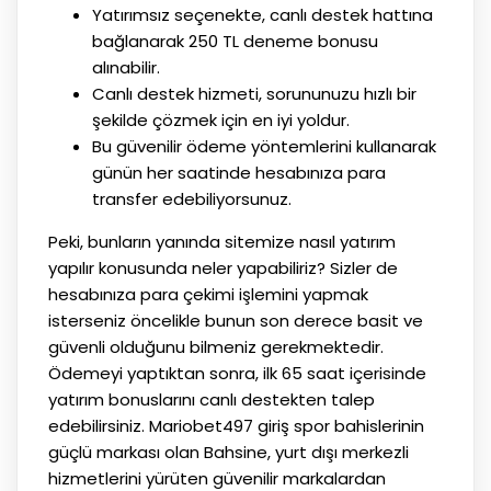
Yatırımsız seçenekte, canlı destek hattına
bağlanarak 250 TL deneme bonusu
alınabilir.
Canlı destek hizmeti, sorununuzu hızlı bir
şekilde çözmek için en iyi yoldur.
Bu güvenilir ödeme yöntemlerini kullanarak
günün her saatinde hesabınıza para
transfer edebiliyorsunuz.
Peki, bunların yanında sitemize nasıl yatırım
yapılır konusunda neler yapabiliriz? Sizler de
hesabınıza para çekimi işlemini yapmak
isterseniz öncelikle bunun son derece basit ve
güvenli olduğunu bilmeniz gerekmektedir.
Ödemeyi yaptıktan sonra, ilk 65 saat içerisinde
yatırım bonuslarını canlı destekten talep
edebilirsiniz. Mariobet497 giriş spor bahislerinin
güçlü markası olan Bahsine, yurt dışı merkezli
hizmetlerini yürüten güvenilir markalardan