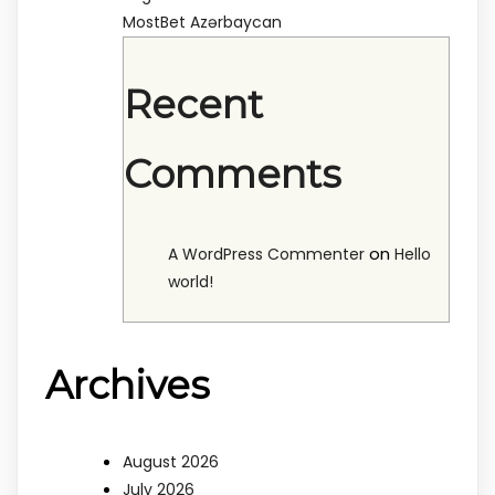
MostBet Azərbaycan
Recent
Comments
on
A WordPress Commenter
Hello
world!
Archives
August 2026
July 2026